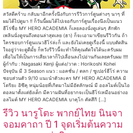
สวัสดีคร้าบ กลับมาอีกครั้งนึงกับการรีวิวการ์ตูนต่างๆ นาๆ ที่
ผมได้ไปดูมา !! ก็วันนี้ผมได้ไปเจอกับการ์ตูนเรื่องนึงเป็นแนว
ฮีโร่ชื่อ MY HERO ACADEMIA ก็เลยลองนั่งดูเล่นๆ สักพัก
เพลินนั่งดูจนถึงตอนล่าสุดเลย (ฮา) ก็จะเอามาเขียนรีวิวกัน ถ้า
ใครชอบการ์ตูนแนวฮีโร่ล่ะก็ และยังไม่เคยดูเรื่องนี้ แบบตัดสิน
ใจอยู่ว่าจะดูดีมั้ย ก็หวังรีวิวนี้จะทำให้คุณตัดใจได้นะครับผม
เพื่อไม่ให้เป็นการเสียเวลาก็ไปเลื่อนลงไปอ่านกันเลยครับผม !!!!
ผู้กำกับ : Nagasaki Kenji ผู้แต่ง/วาด : Horikoshi Kohei
ปัจจุบัน มี 3 Season แนว : แอคชั่น / ตลก / ซูเปอร์ฮีโร่ ความ
ชอบส่วนตัว 9/10 แนะนำตัวละคร MY HERO ACADEMIA มิ
โดริยะ อิซึคุ หนุ่มน้อยที่เกิดมาไม่มีอัตลักษณ์ มี ออลไมต์เป็นไอ
ดอลมาตั้งแต่ยังเด็ก มีความฝันที่อยากจะเป็นฮีโร่เหมือนอย่างอ
อลไมต์ MY HERO ACADEMIA บาคุโก คัตสึกิ […]
รีวิว นารูโตะ พากย์ไทย นินจา
จอมคาถา ปี 1 จุดเริ่มต้นความ