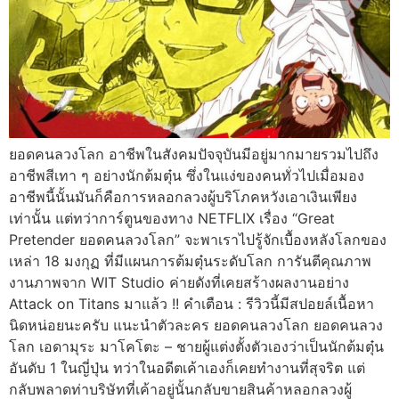
ยอดคนลวงโลก อาชีพในสังคมปัจจุบันมีอยู่มากมายรวมไปถึง
อาชีพสีเทา ๆ อย่างนักต้มตุ๋น ซึ่งในแง่ของคนทั่วไปเมื่อมอง
อาชีพนี้นั้นมันก็คือการหลอกลวงผู้บริโภคหวังเอาเงินเพียง
เท่านั้น แต่ทว่าการ์ตูนของทาง NETFLIX เรื่อง “Great
Pretender ยอดคนลวงโลก” จะพาเราไปรู้จักเบื้องหลังโลกของ
เหล่า 18 มงกุฏ ที่มีแผนการต้มตุ๋นระดับโลก การันตีคุณภาพ
งานภาพจาก WIT Studio ค่ายดังที่เคยสร้างผลงานอย่าง
Attack on Titans มาแล้ว !! คำเตือน : รีวิวนี้มีสปอยล์เนื้อหา
นิดหน่อยนะครับ แนะนำตัวละคร ยอดคนลวงโลก ยอดคนลวง
โลก เอดามุระ มาโคโตะ – ชายผู้แต่งตั้งตัวเองว่าเป็นนักต้มตุ๋น
อันดับ 1 ในญี่ปุ่น ทว่าในอดีตเค้าเองก็เคยทำงานที่สุจริต แต่
กลับพลาดท่าบริษัทที่เค้าอยู่นั้นกลับขายสินค้าหลอกลวงผู้