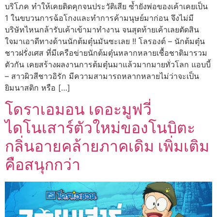
บริโภค ทำให้เคยติดคุกจนประวัติเสีย ซ้ำยังพ่อของเค้าเคยเป็น
1 ในขบวนการฉ้อโกงและทำการค้ามนุษย์มาก่อน จึงไม่มี
บริษัทไหนกล้ารับเค้าเข้ามาทำงาน จนสุดท้ายเค้าเลยตัดสิน
ใจมาเอาดีทางด้านนักต้มตุ๋นมันซะเลย !! โลรองต์ – นักต้มตุ๋น
ชาวฝรั่งเศส ที่มีเครือข่ายนักต้มตุ๋นหลากหลายเชื้อชาติมารวม
ตัวกัน เคยสร้างผลงานการต้มตุ๋นมาแล้วมากมายทั่วโลก แอบบี้
– สาวผิวสีชาวอิรัก มีความสามารถหลากหลายไม่ว่าจะเป็น
ยิมนาสติก หรือ […]
โดราเอมอน เดอะมูฟวี่
ไดโนเสาร์ตัวใหม่ของโนบิตะ
กลิ่นอายคล้ายภาคเดิม เพิ่มเติม
คือสนุกกว่า