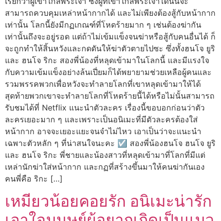
เรียกว่าผู้เข้าใกล้พระเจ้า ซึ่งผู้ที่เข้าใกล้พระเจ้าได้นั้นจะ
สามารถควบคุมเหล่าหน้ากากได้ และไม่เพียงต้องสู้กับหน้ากาก
เท่านั้น โลกนี้ยังมีกฏเกณฑ์ที่โหดร้ายมาก ๆ เช่นต้องฆ่ากัน
เท่านั้นถึงจะอยู่รอด แต่ถ้าไม่เข้มแข็งจนฆ่าหรือสู้กับคนอื่นได้ ก็
จะถูกทำให้สิ้นหวังและกดดันให้ฆ่าตัวตายไปซะ ซึ่งทั้งฮนโจ ยูริ
และ ฮนโจ ริกะ สองพี่น้องที่หลุดเข้ามาในโลกนี้ และมีเเรงใจ
กับความเข้มแข็งอย่างล้นเปี่ยมก็ได้พยายามช่วยเหลือผู้คนและ
รวมพรรคพวกเพื่อหวังจะทำลายโลกที่เขาหลุดเข้ามาให้ได้
สุดท้ายพวกเขาจะทำลายโลกที่โหดร้ายนี้ได้หรือไม่นั้นสามารถ
รับชมได้ที่ Netflix แนะนำตัวละคร เรื่องนี้ขอบอกก่อนว่าตัว
ละครเยอะมาก ๆ และเพราะเป็นอนิเมะที่มีตัวละครต้องใส่
หน้ากาก อาจจะเยอะแยะจนจำไม่ไหว เอาเป็นว่าจะแนะนำ
เฉพาะตัวหลัก ๆ ที่น่าสนใจนะคะ ☑ สองพี่น้องฮนโจ ฮนโจ ยูริ
และ ฮนโจ ริกะ พี่ชายและน้องสาวที่หลุดเข้ามาที่โลกที่มีแต่
เหล่านักฆ่าใส่หน้ากาก และกฏที่สร้างขึ้นมาให้คนฆ่ากันเอง
คนพี่คือ ริกะ […]
เหมียวน้อยคอยรัก อนิเมะน่ารัก
เอาใจมนุษย์ผู้อยากเกิดเป็นแมว