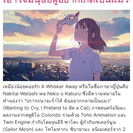
เหมียวน้อยคอยรัก A Whisker Away หรือในชื่อภาษาญี่ปุ่นคือ
Nakitai Watashi wa Neko o Kaburu ซึ่งมีความหมายใน
ทำนองว่า “ปรารถนาจะร่ำไห้ ฉันอยากกลายเป็นแมว”
(Wanting to Cry, I Pretend to Be a Cat) ภาพยนตร์อนิเมะ
ผลงานจากสตูดิโอ Colorido ร่วมด้วย Toho Animation และ
Twin Engine กำกับโดยจุนอิจิ ซาโตะ ผู้กำกับเซเลอร์มูน
(Sailor Moon) และ โทโมทากะ ชิบายามะ อนิเมเตอร์จาก 2